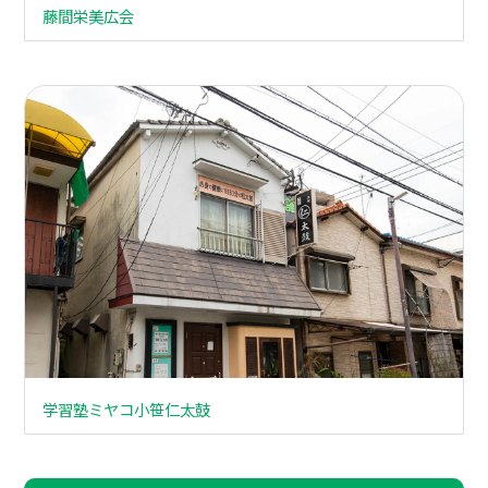
藤間栄美広会
学習塾ミヤコ小笹仁太鼓