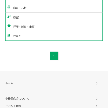
印刷・石材
教室
洋服・雑貨・宝石
葬祭所
1
ホーム
小笹商店会について
イベント情報