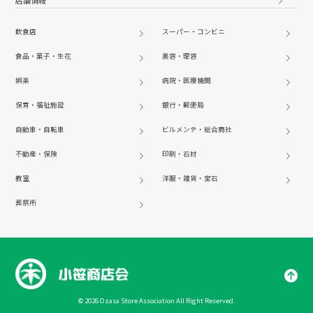
飲食店
スーパー・コンビニ
食品・菓子・生花
美容・理容
娯楽
病院・医療機関
保育・福祉施設
銀行・郵便局
自動車・自転車
ビルメンテ・総合商社
不動産・保険
印刷・石材
教室
洋服・雑貨・宝石
葬祭所
© 2026 Ozasa Store Association All Right Reserved.