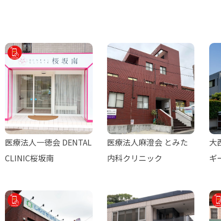
医療法人一徳会 DENTAL
医療法人麻澄会 とみた
大
CLINIC桜坂南
内科クリニック
ギ