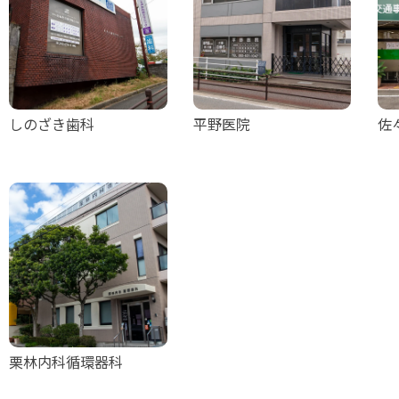
しのざき歯科
平野医院
佐
栗林内科循環器科