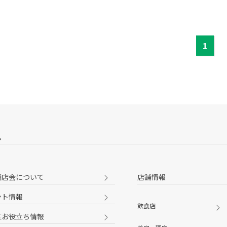
1
ム
商店会について
店舗情報
ント情報
飲食店
区お役立ち情報