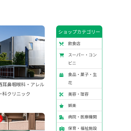
ショップカテゴリー
飲食店
スーパー・コン
ビニ
食品・菓子・生
花
西耳鼻咽喉科・アレル
ー科クリニック
美容・理容
娯楽
病院・医療機関
保育・福祉施設