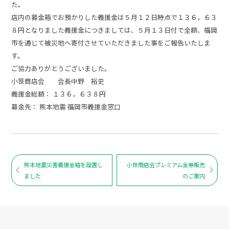
た。
店内の募金箱でお預かりした義援金は５月１２日時点で１３６，６３
８円となりました義援金につきましては、５月１３日付で全額、福岡
市を通じて被災地へ寄付させていただきました事をご報告いたしま
す。
ご協力ありがとうございました。
小笹商店会 会長中野 裕史
義援金総額： １３６，６３８円
募金先： 熊本地震 福岡市義援金窓口
熊本地震災害義援金箱を設置し
小笹商店会プレミアム金券販売
ました
のご案内