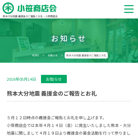
熊本大分地震 義援金のご報告とお礼 – 小笹商店会
お知らせ
HOME
>
お知らせ
>
熊本大分地震 義援金のご報告とお礼
2016年05月14日
お知らせ
熊本大分地震 義援金のご報告とお礼
５月１２日時点の義援金ご報告とお礼を申し上げます。
小笹商店会では本年４月１４日（金）に発生いたしました熊本・大分
地震に関しまして４月１９日より義援金の募金活動を行って参りまし