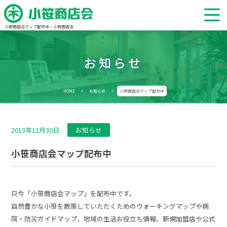
小笹商店会マップ配布中 – 小笹商店会
お知らせ
HOME
>
お知らせ
>
小笹商店会マップ配布中
2013年11月30日
お知らせ
小笹商店会マップ配布中
只今「小笹商店会マップ」を配布中です。
自然豊かな小笹を散策していただくためのウォーキングマップや病
院・防災ガイドマップ、地域の生活お役立ち情報、新規加盟店や公式